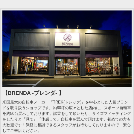
【BRENDA -ブレンダ- 】
米国最大の自転車メーカー『TREK(トレック)』を中心とした人気ブラン
ドを取り扱うショップです。約60坪の広々とした店内に、スポーツ自転車
を約50台展示しております。試乗をして頂いたり、サイズフィッティング
をしたりと『見て』『体感して』自転車を選んで頂けます。初めての方も
大歓迎です！気軽に相談できるスタッフがお待ちしておりますので、安心
してご来店ください。