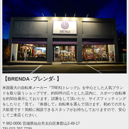
【BRENDA -ブレンダ- 】
米国最大の自転車メーカー『TREK(トレック)』を中心とした人気ブラン
ドを取り扱うショップです。約60坪の広々とした店内に、スポーツ自転車
を約50台展示しております。試乗をして頂いたり、サイズフィッティング
をしたりと『見て』『体感して』自転車を選んで頂けます。初めての方も
大歓迎です！気軽に相談できるスタッフがお待ちしておりますので、安心
してご来店ください。
〒982-0006 宮城県仙台市太白区東郡山2-49-17
TEL022-797-7739