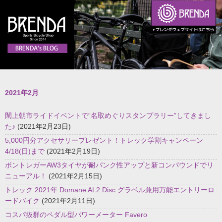
2021年2月
閖上朝市ライドイベントで“名取めぐりスタンプラリー”してきまし
た♪
(2021年2月23日)
5,000円分アクセサリープレゼント！トレック学割キャンペーン
4/18(日)まで
(2021年2月19日)
ボントレガーAW3タイヤが耐パンク性アップと新コンパウンドでリ
ニューアル！
(2021年2月15日)
トレック 2021年 Domane AL2 Disc グラベル兼用万能エントリーロ
ードバイク
(2021年2月11日)
コスパ抜群のペダル型パワーメーター Favero