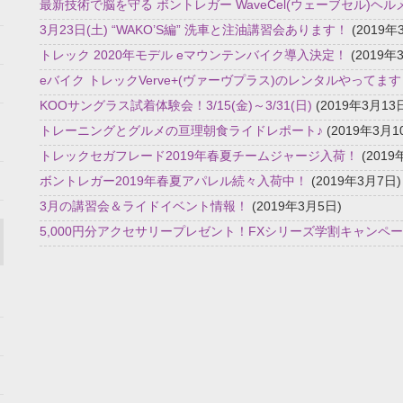
最新技術で脳を守る ボントレガー WaveCel(ウェーブセル)ヘル
3月23日(土) “WAKO’S編” 洗車と注油講習会あります！
(2019年
トレック 2020年モデル eマウンテンバイク導入決定！
(2019年
eバイク トレックVerve+(ヴァーヴプラス)のレンタルやってま
KOOサングラス試着体験会！3/15(金)～3/31(日)
(2019年3月13
トレーニングとグルメの亘理朝食ライドレポート♪
(2019年3月1
トレックセガフレード2019年春夏チームジャージ入荷！
(2019
ボントレガー2019年春夏アパレル続々入荷中！
(2019年3月7日)
3月の講習会＆ライドイベント情報！
(2019年3月5日)
5,000円分アクセサリープレゼント！FXシリーズ学割キャンペーン 