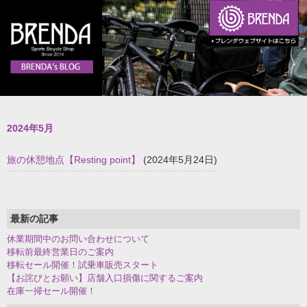
2024年5月
旅の休憩地点【Resting point】
(2024年5月24日)
最新の記事
休業期間中のお問い合わせについて
移転前最終営業日のご案内
移転セール開催！試乗車販売スタート
【お詫びとお願い】店舗入口損傷に関するご案内
在庫一掃セール開催！