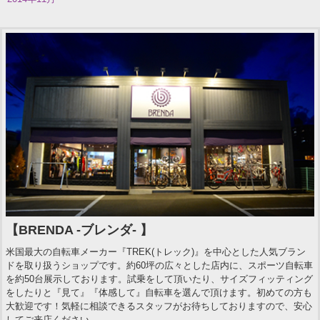
【BRENDA -ブレンダ- 】
米国最大の自転車メーカー『TREK(トレック)』を中心とした人気ブラン
ドを取り扱うショップです。約60坪の広々とした店内に、スポーツ自転車
を約50台展示しております。試乗をして頂いたり、サイズフィッティング
をしたりと『見て』『体感して』自転車を選んで頂けます。初めての方も
大歓迎です！気軽に相談できるスタッフがお待ちしておりますので、安心
してご来店ください。