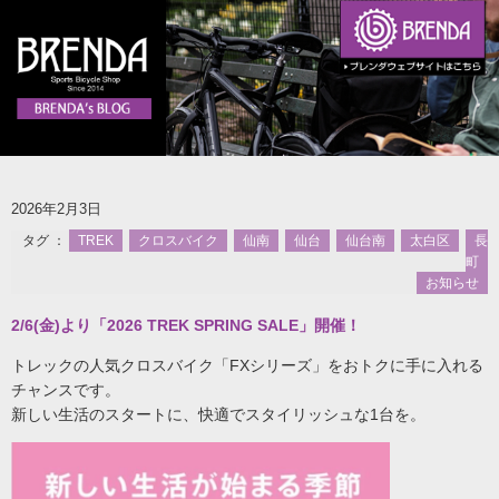
2026年2月3日
タグ ：
TREK
クロスバイク
仙南
仙台
仙台南
太白区
長
町
お知らせ
2/6(金)より「2026 TREK SPRING SALE」開催！
トレックの人気クロスバイク「FXシリーズ」をおトクに手に入れる
チャンスです。
新しい生活のスタートに、快適でスタイリッシュな1台を。