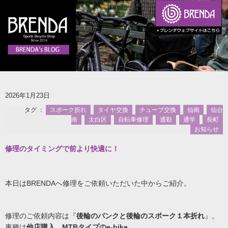
2026年1月23日
タグ ：
スポーク折れ
タイヤ交換
チューブ交換
仙南
仙台
南
太白区
自転車修理
通勤
通学
長町
お知らせ
修理のタイミングで前より快適に！
本日はBRENDAへ修理をご依頼いただいた中からご紹介。
修理のご依頼内容は『
後輪のパンクと後輪のスポーク１本折れ
』。
車種は
他店購入、MTBタイプのe-bike
。