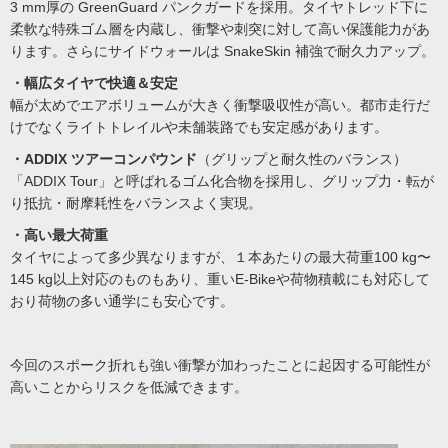
3 mm厚の GreenGuard パンクガードを採用。タイヤトレッド下に
柔軟な特殊ゴム層を内蔵し、衝撃や刺突に対して高い保護能力があ
ります。さらにサイドウォールは SnakeSkin 補強で耐久力アップ。
・幅広タイヤで快適＆安定
幅が太めでエアボリュームが大きく衝撃吸収性が高い。都市走行だ
けでなくライトトレイルや未舗装路でも安定感があります。
・ADDIX ツアーコンパウンド
（グリップと耐久性のバランス）
「ADDIX Tour」と呼ばれるゴム化合物を採用し、グリップ力・転が
り抵抗・耐摩耗性をバランスよく実現。
・高い最大荷重
タイヤによって多少異なりますが、１本あたりの最大荷重100 kg〜
145 kg以上対応のものもあり、重いE-Bikeや荷物積載にも対応して
おり荷物の多い通学にも安心です。
今回のスポーク折れも強い衝撃が加わったことに起因する可能性が
高いことからリスクを低減できます。