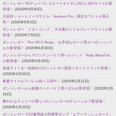
ボントレガー R3チューブレスロードタイヤに25Cと28Cサイズが新
登場！
(2020年9月30日)
大好評ショートノーズサドル「Aeolous Pro」限定ホワイトが再入
荷！
(2020年8月3日)
ボントレガー「イオンコンプ 」大光量のミドルグレードライトが新
登場！
(2020年7月6日)
ボントレガー「Pro VR-C Road 」お手頃なロード用カーボンハンド
ルが新登場！
(2020年6月30日)
ボントレガーからマウンテンバイク用ヘルメット「Rally WaveCel」
が新登場！
(2020年5月29日)
前後ライトを一括操作のボントレガー新型リモートスイッチ登場！
(2020年4月26日)
春夏サイクルアパレル続々入荷中！
(2020年2月21日)
ボントレガーから軽量ロードバイク用ペダルが新登場！
(2020年2月
16日)
爽やかなチェリーの香り♪ボントレガーのチェーンルブ新登場！
(2020年1月25日)
ボントレガー CO2兼用超小型携帯ポンプ「エアーラッシュロード」