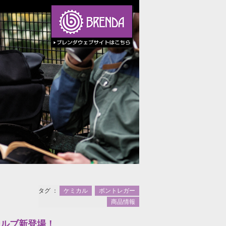
タグ ：
ケミカル
ボントレガー
商品情報
ンルブ新登場！