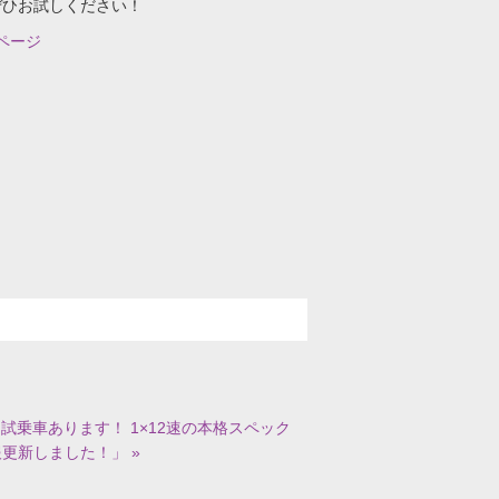
ぜひお試しください！
ページ
バー8)試乗車あります！ 1×12速の本格スペック
更新しました！」 »