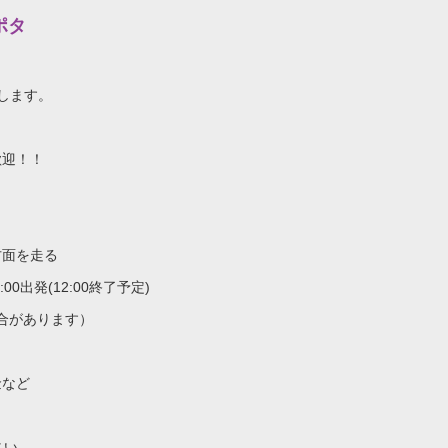
ポタ
します。
歓迎！！
方面を走る
0出発(12:00終了予定)
合があります）
金など
さい。