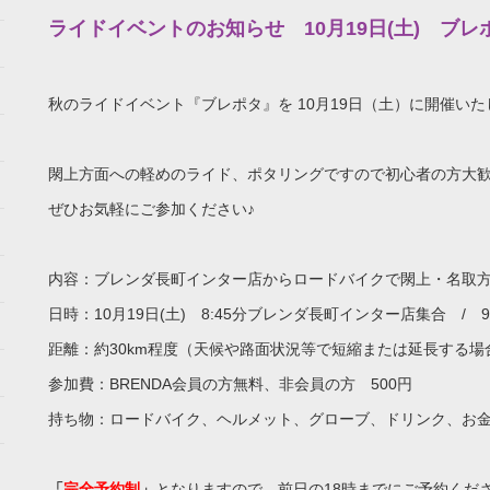
ライドイベントのお知らせ 10月19日(土) ブレ
秋のライドイベント『ブレポタ』を 10月19日（土）に開催いた
閖上方面への軽めのライド、ポタリングですので初心者の方大
ぜひお気軽にご参加ください♪
内容：ブレンダ長町インター店からロードバイクで閖上・名取
日時：10月19日(土) 8:45分ブレンダ長町インター店集合 / 9:0
距離：約30km程度（天候や路面状況等で短縮または延長する場
参加費：BRENDA会員の方無料、非会員の方 500円
持ち物：ロードバイク、ヘルメット、グローブ、ドリンク、お
「
完全予約制
」
となりますので、前日の18時までにご予約くだ