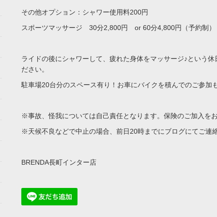
その他オプション：シャワー使用料200円
スポーツマッサージ 30分2,800円 or 60分4,800円（予約制）
ライドの後にシャワーして、疲れた身体をマッサージ♪という休
ださい。
駐車場20台分のスペース有り！お車にバイクを積んでのご参加も
※事故、怪我については自己責任となります。保険のご加入を
※天候不良などで中止の場合、前日20時までにブログにてご連
BRENDA長町インター店