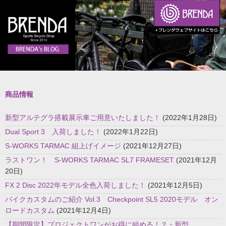
商品情報
新型アルテグラ搭載展示車ご用意いたしました！
(2022年1月28日)
Dual Sport 3 入荷しました！
(2022年1月22日)
S-WORKS TARMAC 組上げイメージ
(2021年12月27日)
ラストワン！ S-WORKS TARMAC SL7 FRAMESET
(2021年12月
20日)
FX 2 Disc 2022年モデル全色入荷しました！
(2021年12月5日)
バイクカスタムのご紹介 Vol.3 Checkpoint SL5 2020モデル オン
ロードカスタム
(2021年12月4日)
【期間限定】プロジェクトワンがお得に組める！？・新型