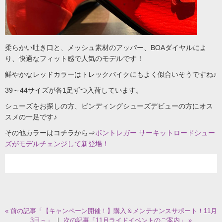
柔らかい吐き口と、メッシュ素材のアッパー、BOAダイヤルによ
り、快適なフィット感で人気のモデルです！
鮮やかなレッドカラーはトレックバイクにもよく似合いそうですね♪
39～44サイズが各1足ずつ入荷しています。
シューズをお探しの方、ビンディングシューズデビューの方にオス
スメの一足です♪
その他カラーはコチラから⇒
ボントレガー サーキットロードシュー
ズがモデルチェンジして新登場！
« 前の記事「【キャンペーン開催！】購入＆メンテナンスサポート！11月
3日～」
｜
次の記事「11月ライドイベントのご案内」 »