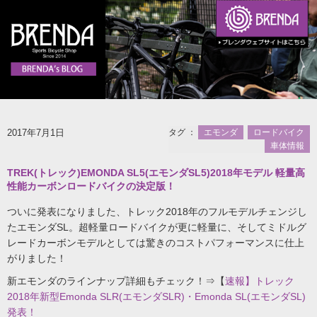
2017年7月1日
タグ ：
エモンダ
ロードバイク
車体情報
TREK(トレック)EMONDA SL5(エモンダSL5)2018年モデル 軽量高
性能カーボンロードバイクの決定版！
ついに発表になりました、トレック2018年のフルモデルチェンジし
たエモンダSL。超軽量ロードバイクが更に軽量に、そしてミドルグ
レードカーボンモデルとしては驚きのコストパフォーマンスに仕上
がりました！
新エモンダのラインナップ詳細もチェック！⇒【
速報】トレック
2018年新型Emonda SLR(エモンダSLR)・Emonda SL(エモンダSL)
発表！