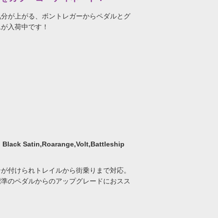
気分が上がる、ボントレガーからペダルとグ
ムが入荷中です！
ck Satin,Roarange,Volt,Battleship
ンが付けられトレイルから街乗りまで対応。
標準のペダルからのアップグレードにおスス