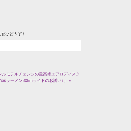
にぜひどうぞ！
来る！フルモデルチェンジの最高峰エアロディスク
の幸ラーメン80kmライドのお誘い♪」 »