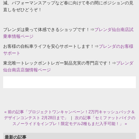
減、パフォーマンスアップなど春に向けて冬の間にポジションの見
直しをぜひどうぞ！
ブレンダは乗って体感できるショップです！⇒
ブレンダ仙台南店試
乗車情報ページ
お客様の自転車ライフを安心サポートします！⇒
ブレンダのお客様
サポート
東北唯一トレックボントレガー製品充実の専門店です！⇒
ブレンダ
仙台南店店舗情報ページ
« 前の記事「プロジェクトワンキャンペーン！2万円キャッシュバック＆
デザインコンテスト 2月28日まで」
｜
次の記事「セミファットバイクの
スノーライドをインプレ！限定モデル2種もまだ入手可能！」 »
最新の記事