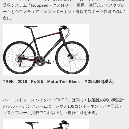
吸収システム「IsoSpeedテクノロジー」採用。油圧式ディスクブレ
ーキとシマノティアグラコンポーネント搭載でスポーツ性能の高い1
台に。
TREK 2018 Fx S 5 Matte Trek Black ￥255,960(税込)
ハイエンドクロスバイクの「FX S 6」は同じく快適性の高い新設計
のフルカーボンフレームに、シマノ105コンポーネントと油圧式デ
ィスクブレーキ搭載でこれ以上ない走行性能を実現。