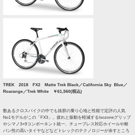
TREK 2018 FX2 Matte Trek Black／California Sky Blue／
Roarange／Trek White ￥61,560(税込)
数あるクロスバイクの中でも抜群の乗り心地と性能で定評の人気
No1モデルがこの「FX3」。疲れと振動を軽減するIsozoneグリップ
やシマノ3×9コンポーネント統一、チューブレス対応ホイールや耐
パン性の高いタイヤなどなどトレックのテクノロジーが余すところ