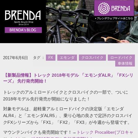
2017年6月6日
タグ ：
FX
エモンダ
クロスバイク
ロードバイク
車体情報
【新製品情報】トレック 2018年モデル 「エモンダALR」「FXシリ
ーズ」 先行発売開始！
トレックのアルミロードバイクとクロスバイクの一部で、ついに
2018年モデル先行発売が開始になりました！
対象モデルは、超軽量アルミロードバイクの決定版「エモンダ
ALR4」と「エモンダALR5」、乗り心地の良さで定評のクロスバイ
クFXシリーズから「FX1」「FX2」「FX3」が今週から登場です。
マウンテンバイクも発売開始です！→
トレック Procaliber(プロキャ