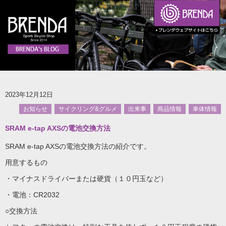
2023年12月12日
お知らせ
サイクリング&グルメ
出来事
商品情報
車体情報
SRAM e-tap AXSの電池交換方法
SRAM e-tap AXSの電池交換方法の紹介です。
用意するもの
・マイナスドライバーまたは硬貨（１０円玉など）
・電池：CR2032
○交換方法