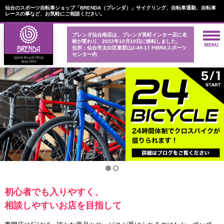
仙台のスポーツ自転車ショップ「BRENDA（ブレンダ）」サイクリング、自転車通勤、自転車
レースの事など、お気軽にご相談ください。
ブレンダ仙台南店は、ブレンダ長町インター店に名
称が変わり、2022年10月10日に移転しました。
住所：仙台市太白区東郡山2-49-17 FIBRAスポーツ
センター内
初心者でも入りやすく、
相談しやすいお店を目指して