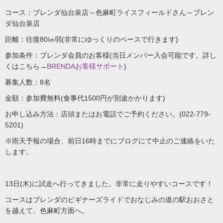
コース：ブレンダ仙台泉店～色麻町ライスフィールドさん～ブレン
ダ仙台泉店
距離：往復80㎞弱(非常にゆっくりのペースで行きます)
参加条件：ブレンダ会員のお客様(当日メンバー入会可能です。詳し
くはこちら→
BRENDAお客様サポート
)
募集人数：8名
金額：参加費無料(食事代1500円が別途かかります)
お申し込み方法：店頭またはお電話でご予約ください。(022-779-
5201)
※雨天予報の場合、前日16時までにブログにて中止のご連絡をいた
します。
13日(木)に試走へ行ってきました。非常に走りやすいコースです！
コースはブレンダのビギナーズライドでおなじみの道の駅おおさと
を越えて、色麻町方面へ。