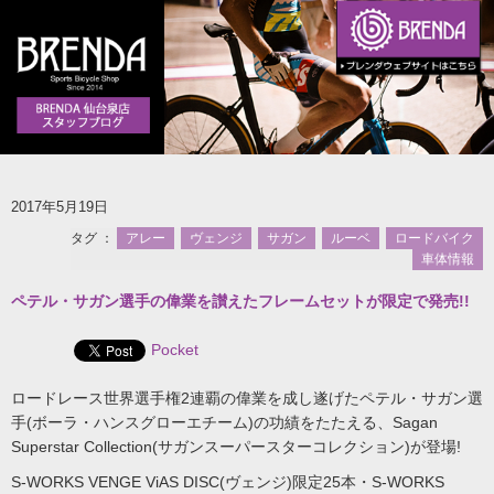
2017年5月19日
タグ ：
アレー
ヴェンジ
サガン
ルーベ
ロードバイク
車体情報
ペテル・サガン選手の偉業を讃えたフレームセットが限定で発売!!
Pocket
ロードレース世界選手権2連覇の偉業を成し遂げたペテル・サガン選
手(ボーラ・ハンスグローエチーム)の功績をたたえる、Sagan
Superstar Collection(サガンスーパースターコレクション)が登場!
S-WORKS VENGE ViAS DISC(ヴェンジ)限定25本・S-WORKS