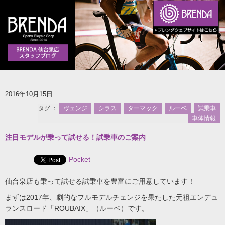
2016年10月15日
タグ ：
ヴェンジ
シラス
ターマック
ルーベ
試乗車
車体情報
注目モデルが乗って試せる！試乗車のご案内
Pocket
仙台泉店も乗って試せる試乗車を豊富にご用意しています！
まずは2017年、劇的なフルモデルチェンジを果たした元祖エンデュ
ランスロード「ROUBAIX」（ルーベ）です。