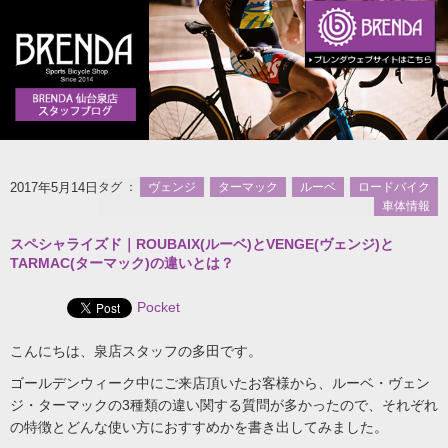
2017年5月14日
タグ ：
ヴェンジ
ターマック
ルーベ
ロードバイク
車体情報
スペシャライズド｜ROUBAIX(ルーベ)とVENGE(ヴェンジ)と
TARMAC(ターマック)の違いとは？
Pocket
こんにちは、泉店スタッフの多田です。
ゴールデンウィーク中にご来店頂いたお客様から、ルーベ・ヴェン
ジ・ターマックの3種類の違い関する質問が多かったので、それぞれ
の特徴とどんな使い方におすすめかを書き出してみました。