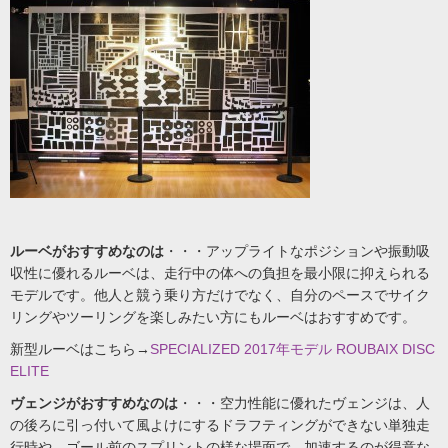
ルーベがおすすめなのは
・・・アップライトなポジションや振動吸
収性に優れるルーベは、走行中の体への負担を最小限に抑えられる
モデルです。他人と競う乗り方だけでなく、自分のペースでサイク
リングやツーリングを楽しみたい方にもルーベはおすすめです。
新型ルーベはこちら→
SPECIALIZED 2017年モデル ROUBAIX DISC
ELITE
ヴェンジがおすすめなのは
・・・空力性能に優れたヴェンジは、人
の後ろに引っ付いて風よけにするドラフティングができない単独走
行時や、ゴール前のスプリントの様な場面で、加速するのが得意な