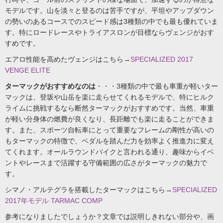
モデルです。山を淡々と登るのは苦手ですが、平坦やアップダウン
の勢いのあるコースでのスピード感は3種類の中でも最も優れていま
す。特にロードレースやトライアスロンが目標ならヴェンジがおす
すめです。
エアロ性能を高めたヴェンジはこちら→
SPECIALIZED 2017
VENGE ELITE
ターマックがおすすめなのは
・・・3種類の中で最も車重が軽いター
マックは、登坂や山岳を楽に走らせてくれるモデルで、特にヒルク
ライムに挑戦するなら断然ターマックがおすすめです。当然、車重
が軽い分身体の燃費が良くなり、長距離でも楽に走ることができま
す。また、スポーツ自転車にとって重要なフレームの剛性が高いの
もターマックの特徴で、ペダルを踏んだ力を効率よく推進力に変え
てくれます。オールラウンドバイクと言われる通り、趣味からイベ
ントやレースまで活躍する守備範囲の広さがターマックの魅力で
す。
シマノ・アルテグラを搭載したターマックはこちら→
SPECIALIZED
2017年モデル TARMAC COMP
参考になりましたでしょうか？文章では説明しきれない部分や、画