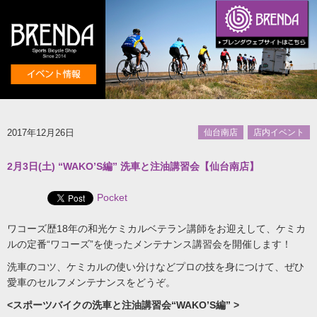
2017年12月26日
仙台南店
店内イベント
2月3日(土) “WAKO’S編” 洗車と注油講習会【仙台南店】
Pocket
ワコーズ歴18年の和光ケミカルベテラン講師をお迎えして、ケミカ
ルの定番“ワコーズ”を使ったメンテナンス講習会を開催します！
洗車のコツ、ケミカルの使い分けなどプロの技を身につけて、ぜひ
愛車のセルフメンテナンスをどうぞ。
<スポーツバイクの洗車と注油講習会“WAKO’S編” >