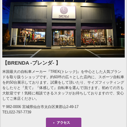
【BRENDA -ブレンダ- 】
米国最大の自転車メーカー『TREK(トレック)』を中心とした人気ブラン
ドを取り扱うショップです。約60坪の広々とした店内に、スポーツ自転車
を約50台展示しております。試乗をして頂いたり、サイズフィッティング
をしたりと『見て』『体感して』自転車を選んで頂けます。初めての方も
大歓迎です！気軽に相談できるスタッフがお待ちしておりますので、安心
してご来店ください。
〒982-0006 宮城県仙台市太白区東郡山2-49-17
TEL022-797-7739