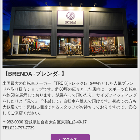
【BRENDA -ブレンダ- 】
米国最大の自転車メーカー『TREK(トレック)』を中心とした人気ブラン
ドを取り扱うショップです。約60坪の広々とした店内に、スポーツ自転車
を約50台展示しております。試乗をして頂いたり、サイズフィッティング
をしたりと『見て』『体感して』自転車を選んで頂けます。初めての方も
大歓迎です！気軽に相談できるスタッフがお待ちしておりますので、安心
してご来店ください。
〒982-0006 宮城県仙台市太白区東郡山2-49-17
TEL022-797-7739