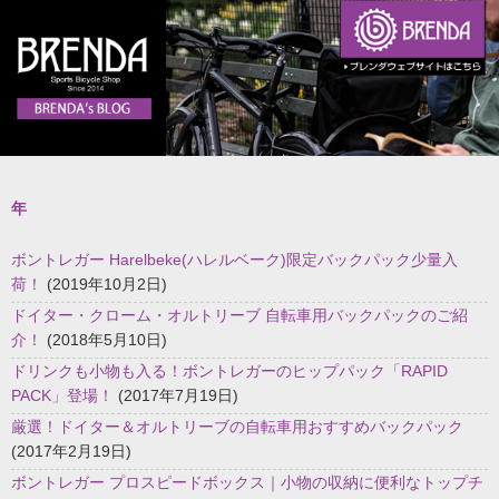
年
ボントレガー Harelbeke(ハレルベーク)限定バックパック少量入
荷！
(2019年10月2日)
ドイター・クローム・オルトリーブ 自転車用バックパックのご紹
介！
(2018年5月10日)
ドリンクも小物も入る！ボントレガーのヒップパック「RAPID
PACK」登場！
(2017年7月19日)
厳選！ドイター＆オルトリーブの自転車用おすすめバックパック
(2017年2月19日)
ボントレガー プロスピードボックス｜小物の収納に便利なトップチ