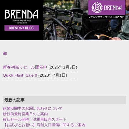
年
新春初売りセール開催中
(2026年1月5日)
Quick Flash Sale !!
(2023年7月1日)
最新の記事
休業期間中のお問い合わせについて
移転前最終営業日のご案内
移転セール開催！試乗車販売スタート
【お詫びとお願い】店舗入口損傷に関するご案内