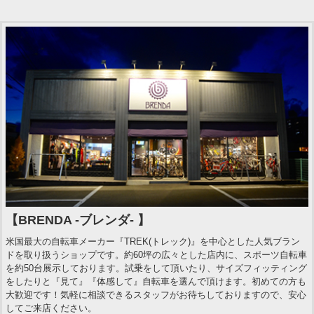
【BRENDA -ブレンダ- 】
米国最大の自転車メーカー『TREK(トレック)』を中心とした人気ブラン
ドを取り扱うショップです。約60坪の広々とした店内に、スポーツ自転車
を約50台展示しております。試乗をして頂いたり、サイズフィッティング
をしたりと『見て』『体感して』自転車を選んで頂けます。初めての方も
大歓迎です！気軽に相談できるスタッフがお待ちしておりますので、安心
してご来店ください。