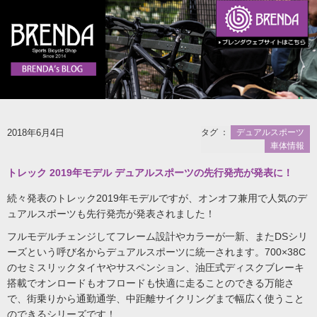
2018年6月4日
タグ ：
デュアルスポーツ
車体情報
トレック 2019年モデル デュアルスポーツの先行発売が発表に！
続々発表のトレック2019年モデルですが、オンオフ兼用で人気のデ
ュアルスポーツも先行発売が発表されました！
フルモデルチェンジしてフレーム設計やカラーが一新、またDSシリ
ーズという呼び名からデュアルスポーツに統一されます。700×38C
のセミスリックタイヤやサスペンション、油圧式ディスクブレーキ
搭載でオンロードもオフロードも快適に走ることのできる万能さ
で、街乗りから通勤通学、中距離サイクリングまで幅広く使うこと
のできるシリーズです！