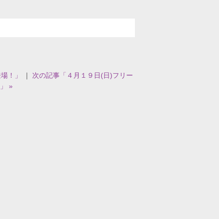
登場！」
｜
次の記事「４月１９日(日)フリー
」 »