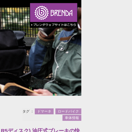
タグ ：
ドマーネ
ロードバイク
車体情報
ーネALR5ディスク) 油圧式ブレーキの快