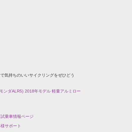
Rで気持ちのいいサイクリングをぜひどう
(エモンダALR5) 2018年モデル 軽量アルミロー
店試乗車情報ページ
客様サポート