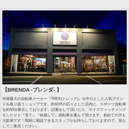
【BRENDA -ブレンダ- 】
米国最大の自転車メーカー『TREK(トレック)』を中心とした人気ブラン
ドを取り扱うショップです。約60坪の広々とした店内に、スポーツ自転車
を約50台展示しております。試乗をして頂いたり、サイズフィッティング
をしたりと『見て』『体感して』自転車を選んで頂けます。初めての方も
大歓迎です！気軽に相談できるスタッフがお待ちしておりますので、安心
してご来店ください。