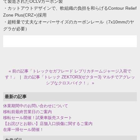
て製造されたOCLVカーボン製
・カットアウトデザインで、軟組織の負担を和らげるContour Relief
Zone Plus(CRZ+)採用
・超軽量で丈夫なオーバーサイズのカーボンレール（7x10mmのヤ
グラが必要）
« 前の記事「トレックセガフレード レプリカチームジャージ入荷で
す！」
｜
次の記事「トレック ZEKTOR3(ゼクター3) マルチでアグレッ
シブなクロスバイク！」 »
最新の記事
休業期間中のお問い合わせについて
移転前最終営業日のご案内
移転セール開催！試乗車販売スタート
【お詫びとお願い】店舗入口損傷に関するご案内
在庫一掃セール開催！