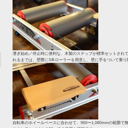
漕ぎ始め／停止時に便利な、木製のステップが標準セットされ
れるまでは、壁際に3本ローラーを用意し、壁に手をついて乗り
自転車のホイールベースに合わせて、950〜1,080mmの範囲