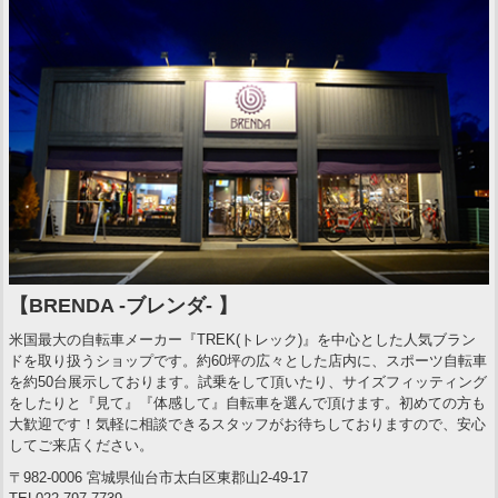
【BRENDA -ブレンダ- 】
米国最大の自転車メーカー『TREK(トレック)』を中心とした人気ブラン
ドを取り扱うショップです。約60坪の広々とした店内に、スポーツ自転車
を約50台展示しております。試乗をして頂いたり、サイズフィッティング
をしたりと『見て』『体感して』自転車を選んで頂けます。初めての方も
大歓迎です！気軽に相談できるスタッフがお待ちしておりますので、安心
してご来店ください。
〒982-0006 宮城県仙台市太白区東郡山2-49-17