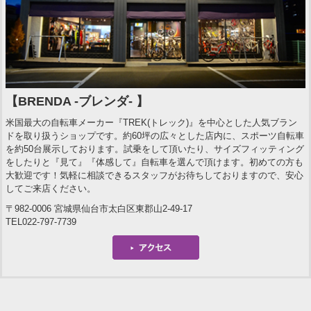
【BRENDA -ブレンダ- 】
米国最大の自転車メーカー『TREK(トレック)』を中心とした人気ブラン
ドを取り扱うショップです。約60坪の広々とした店内に、スポーツ自転車
を約50台展示しております。試乗をして頂いたり、サイズフィッティング
をしたりと『見て』『体感して』自転車を選んで頂けます。初めての方も
大歓迎です！気軽に相談できるスタッフがお待ちしておりますので、安心
してご来店ください。
〒982-0006 宮城県仙台市太白区東郡山2-49-17
TEL022-797-7739