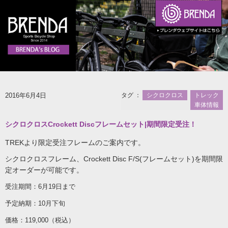
2016年6月4日
タグ ：
シクロクロス
トレック
車体情報
シクロクロスCrockett Discフレームセット|期間限定受注！
TREKより限定受注フレームのご案内です。
シクロクロスフレーム、Crockett Disc F/S(フレームセット)を期間限
定オーダーが可能です。
受注期間：6月19日まで
予定納期：10月下旬
価格：119,000（税込）