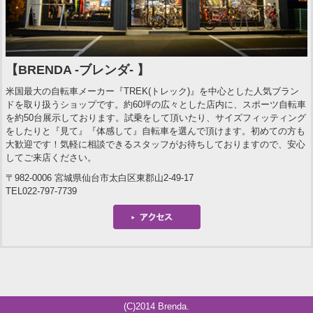
【BRENDA -ブレンダ- 】
米国最大の自転車メーカー『TREK(トレック)』を中心とした人気ブラン
ドを取り扱うショップです。約60坪の広々とした店内に、スポーツ自転車
を約50台展示しております。試乗をして頂いたり、サイズフィッティング
をしたりと『見て』『体感して』自転車を選んで頂けます。初めての方も
大歓迎です！気軽に相談できるスタッフがお待ちしておりますので、安心
してご来店ください。
〒982-0006 宮城県仙台市太白区東郡山2-49-17
TEL022-797-7739
(C)2014 Brenda.