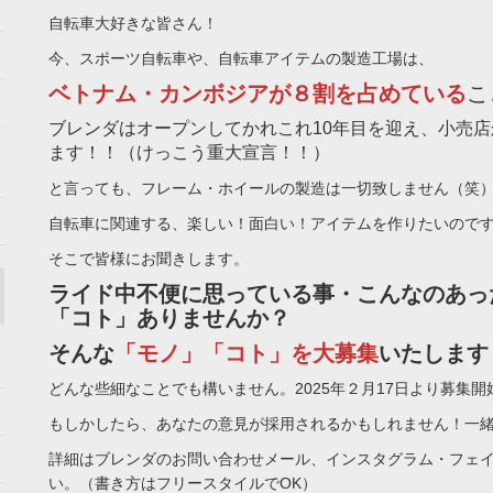
自転車大好きな皆さん！
今、スポーツ自転車や、自転車アイテムの製造工場は、
ベトナム・カンボジアが８割を占めている
こ
ブレンダはオープンしてかれこれ10年目を迎え、小売
ます！！（けっこう重大宣言！！）
と言っても、フレーム・ホイールの製造は一切致しません（笑
自転車に関連する、楽しい！面白い！アイテムを作りたいので
そこで皆様にお聞きします。
ライド中不便に思っている事・こんなのあっ
「コト」ありませんか？
そんな
「モノ」「コト」を大募集
いたします
どんな些細なことでも構いません。2025年２月17日より募集開
もしかしたら、あなたの意見が採用されるかもしれません！一
詳細はブレンダのお問い合わせメール、インスタグラム・フェ
い。（書き方はフリースタイルでOK）