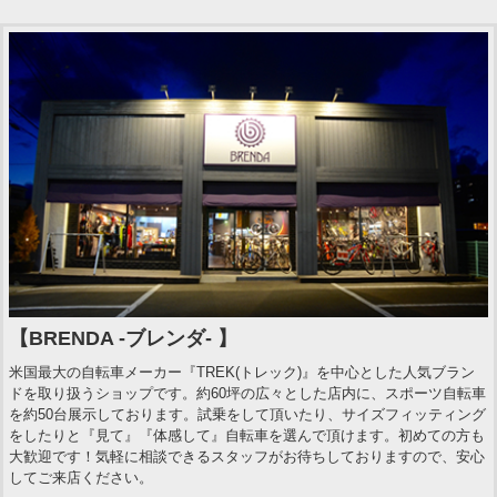
【BRENDA -ブレンダ- 】
米国最大の自転車メーカー『TREK(トレック)』を中心とした人気ブラン
ドを取り扱うショップです。約60坪の広々とした店内に、スポーツ自転車
を約50台展示しております。試乗をして頂いたり、サイズフィッティング
をしたりと『見て』『体感して』自転車を選んで頂けます。初めての方も
大歓迎です！気軽に相談できるスタッフがお待ちしておりますので、安心
してご来店ください。