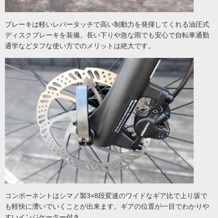
ブレーキは軽いレバータッチで高い制動力を発揮してくれる油圧式
ディスクブレーキを装備。長い下りや急な雨でも安心で自転車通勤
通学などタフな使い方でのメリットは絶大です。
コンポーネントはシマノ製3×8段変速のワイドなギア比で上り坂で
も軽快に漕いでいくことが出来ます。ギアの位置が一目でわかりや
すいインジケーター付き。