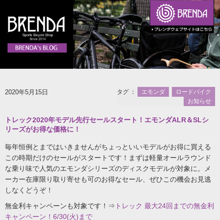
2020年5月15日
タグ ：
エモンダ
ロードバイク
お知らせ
トレック2020年モデル先行セールスタート！エモンダALR＆SLシ
リーズがお得な価格に！
毎年恒例とまではいきませんがちょっといいモデルがお得に買える
この時期だけのセールがスタートです！まずは軽量オールラウンド
な乗り味で人気のエモンダシリーズのディスクモデルが対象に。メ
ーカー在庫限り取り寄せも可のお得なセール、ぜひこの機会お見逃
しなくどうぞ！
無金利キャンペーンも対象です！⇒
トレック 最大24回までの無金利
キャンペーン！6/30(火)まで