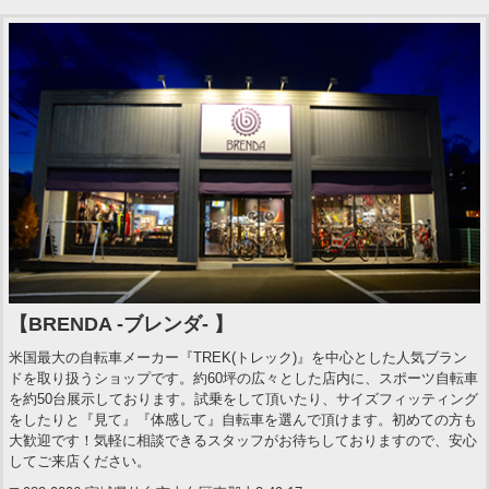
【BRENDA -ブレンダ- 】
米国最大の自転車メーカー『TREK(トレック)』を中心とした人気ブラン
ドを取り扱うショップです。約60坪の広々とした店内に、スポーツ自転車
を約50台展示しております。試乗をして頂いたり、サイズフィッティング
をしたりと『見て』『体感して』自転車を選んで頂けます。初めての方も
大歓迎です！気軽に相談できるスタッフがお待ちしておりますので、安心
してご来店ください。