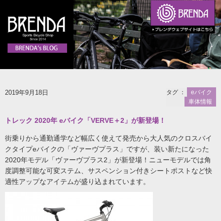
2019年9月18日
タグ ：
eバイク
車体情報
トレック 2020年 eバイク「VERVE＋2」が新登場！
街乗りから通勤通学など幅広く使えて発売から大人気のクロスバイ
クタイプeバイクの「ヴァーヴプラス」ですが、装い新たになった
2020年モデル「ヴァーヴプラス2」が新登場！ニューモデルでは角
度調整可能な可変ステム、サスペンション付きシートポストなど快
適性アップなアイテムが盛り込まれています。