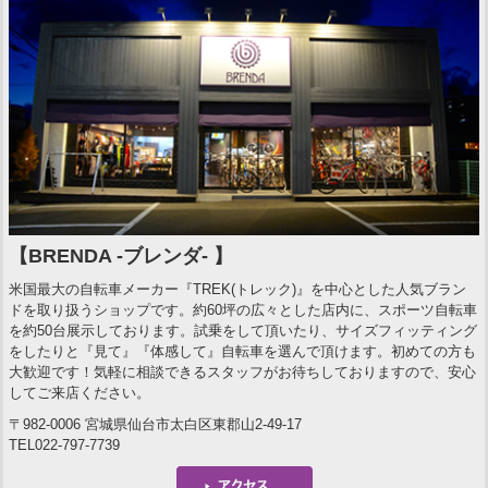
【BRENDA -ブレンダ- 】
米国最大の自転車メーカー『TREK(トレック)』を中心とした人気ブラン
ドを取り扱うショップです。約60坪の広々とした店内に、スポーツ自転車
を約50台展示しております。試乗をして頂いたり、サイズフィッティング
をしたりと『見て』『体感して』自転車を選んで頂けます。初めての方も
大歓迎です！気軽に相談できるスタッフがお待ちしておりますので、安心
してご来店ください。
〒982-0006 宮城県仙台市太白区東郡山2-49-17
TEL022-797-7739