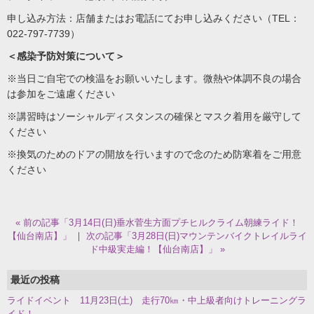
申し込み方法：店舗またはお電話にてお申し込みください（TEL：
022-797-7739）
＜感染予防対策について＞
※当日ご自宅での検温をお願いいたします。微熱や体調不良の場合
は参加をご遠慮ください
※講習時はソーシャルディスタンスの確保とマスク着用を厳守して
ください
※換気のためのドアの開放を行いますので念のため防寒着をご用意
ください
« 前の記事「3月14日(日)垂水菅生方面プチヒルクライム朝練ライド！
【仙台南店】」
｜
次の記事「3月28日(日)マウンテンバイクトレイルライ
ド中級実走編！【仙台南店】」 »
最近の投稿
ライドイベント 11月23日(土) 走行70㎞・中上級者向けトレーニングラ
イド！