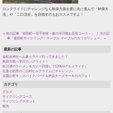
ロングライドにチャレンジなら秋保方面を更に先に進んで「秋保大
滝」や「二口渓谷」を目指すのもおススメですよ！
« 前の記事「柴田町一目千本桜～春の河川敷お花見コース～」
｜
次の記
事「柴田町サイクリング！マーブル マーブルのカリカリシュー」 »
最新の記事
金蛇水神社へお参りライド行ってきました！
角田方面へ平日ロングライド！
松川浦のラーメン＆カレー目指して120kmグルメライド♪
紅葉と絶景の二口峠ヒルクライムにチャレンジ♪
太陽の村キッズバイクパーク＆絶品チーズケーキのカフェ！
カテゴリ
グルメ
サイクリングコース
サイクリングスポット
観光