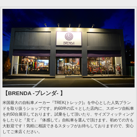
【BRENDA -ブレンダ- 】
米国最大の自転車メーカー『TREK(トレック)』を中心とした人気ブラン
ドを取り扱うショップです。約60坪の広々とした店内に、スポーツ自転車
を約50台展示しております。試乗をして頂いたり、サイズフィッティング
をしたりと『見て』『体感して』自転車を選んで頂けます。初めての方も
大歓迎です！気軽に相談できるスタッフがお待ちしておりますので、安心
してご来店ください。